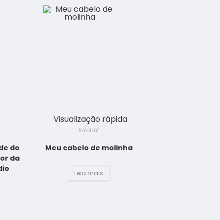
Visualização rápida
Infantil
nde do
Meu cabelo de molinha
ior da
dio
Leia mais