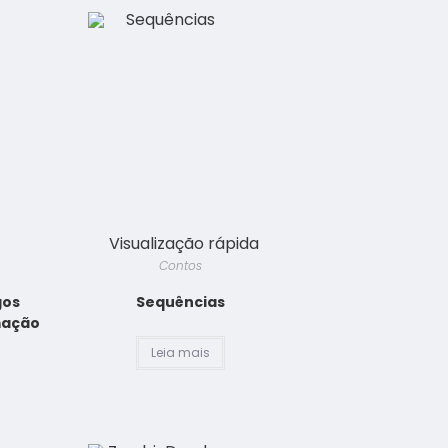
Visualização rápida
Contos
gos
Sequências
rmação
Leia mais