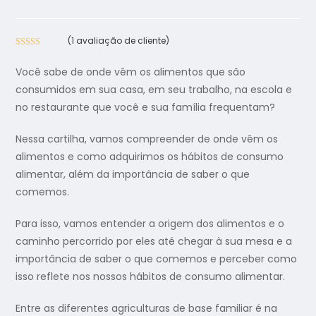
(
1
avaliação de cliente)
Avaliado
1
como
5.00
Você sabe de onde vêm os alimentos que são
de 5, com
consumidos em sua casa, em seu trabalho, na escola e
baseado em
no restaurante que você e sua família frequentam?
avaliação de
cliente
Nessa cartilha, vamos compreender de onde vêm os
alimentos e como adquirimos os hábitos de consumo
alimentar, além da importância de saber o que
comemos.
Para isso, vamos entender a origem dos alimentos e o
caminho percorrido por eles até chegar à sua mesa e a
importância de saber o que comemos e perceber como
isso reflete nos nossos hábitos de consumo alimentar.
Entre as diferentes agriculturas de base familiar é na