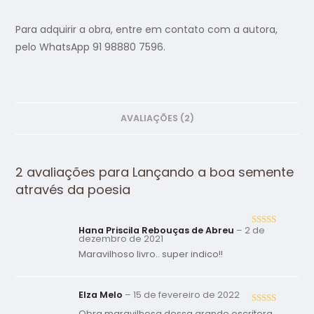
Para adquirir a obra, entre em contato com a autora,
pelo WhatsApp 91 98880 7596.
AVALIAÇÕES (2)
2 avaliações para
Lançando a boa semente
através da poesia
Hana Priscila Rebouças de Abreu
–
2 de
Avaliação
5
dezembro de 2021
de 5
Maravilhoso livro.. super indico!!
Elza Melo
–
15 de fevereiro de 2022
Avaliação
5
Obra maravilhosa dessa grande escritora,