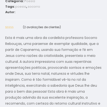
Categoria:
Poesia
Tags:
poesia
,
socorro
Autor:
(
2
avaliações de clientes)
Avaliado
2
como
5.00
Esta é mais uma obra da cordelista professora Socorro
de 5, com
Rebouças, uma paraense de exemplar qualidade, que a
baseado em
partir de Capanema, usando sua formação e fé em
avaliações de
clientes
Jesus como razões da criatividade, presenteia o meio
cultural. A autora impressiona com suas repentinas
apresentações poéticas, provocando sorrisos e emoções
onde Deus, sua terra natal, natureza e virtudes lhe
inspiram. Como é tão formidável vê-la no rol da
inteligência, exercitando a sabedoria que Deus lhe deu
para o bem das pessoas!
Esta obra é mais uma
produção advinda da sua excelente inspiração, a
recomendo, com certeza do retorno cultural instrutivo e