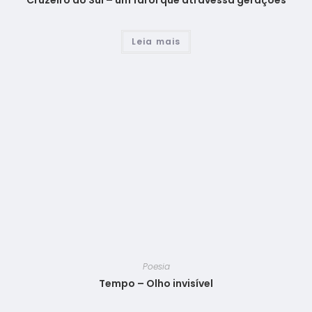
Cruzeiro do Sul – um farol que atravessa gerações
Leia mais
Poesia
Tempo – Olho invisível