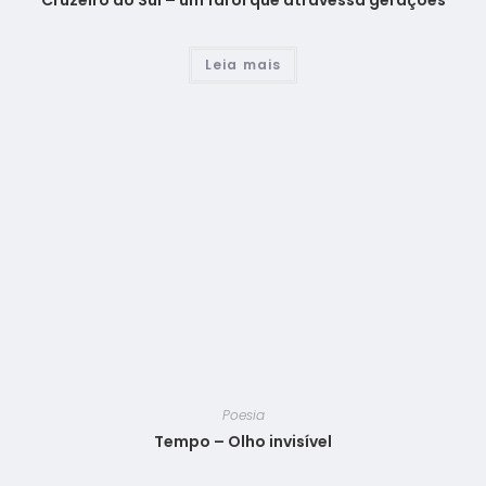
Cruzeiro do Sul – um farol que atravessa gerações
Leia mais
Poesia
Tempo – Olho invisível