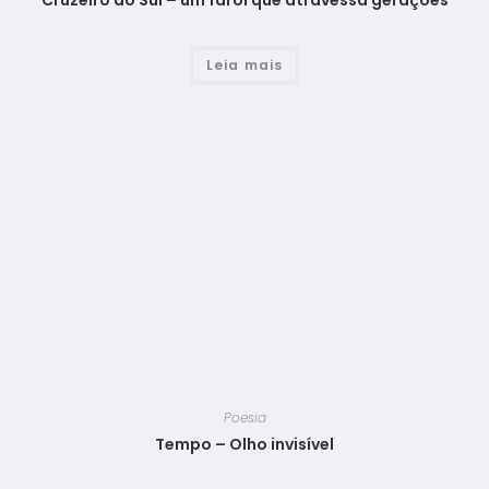
Cruzeiro do Sul – um farol que atravessa gerações
Leia mais
Poesia
Tempo – Olho invisível