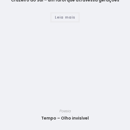
Cruzeiro do Sul – um farol que atravessa gerações
Leia mais
Poesia
Tempo – Olho invisível