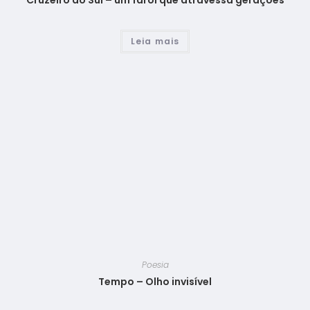
Cruzeiro do Sul – um farol que atravessa gerações
Leia mais
Poesia
Tempo – Olho invisível