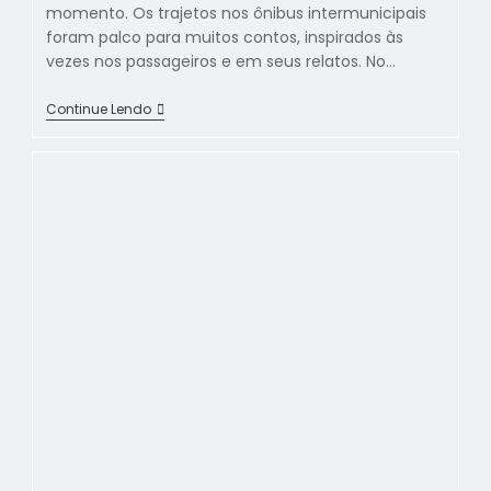
momento. Os trajetos nos ônibus intermunicipais
foram palco para muitos contos, inspirados às
vezes nos passageiros e em seus relatos. No…
Continue Lendo