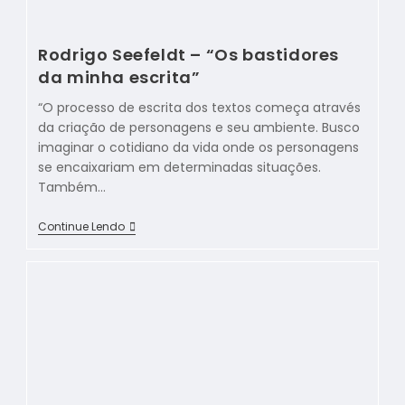
Rodrigo Seefeldt – “Os bastidores
da minha escrita”
“O processo de escrita dos textos começa através
da criação de personagens e seu ambiente. Busco
imaginar o cotidiano da vida onde os personagens
se encaixariam em determinadas situações.
Também…
Continue Lendo