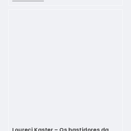
Loureci Kaster – Os bastidores da