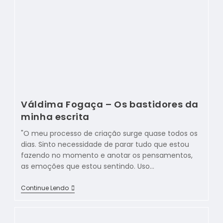
Váldima Fogaça – Os bastidores da
minha escrita
"O meu processo de criação surge quase todos os
dias. Sinto necessidade de parar tudo que estou
fazendo no momento e anotar os pensamentos,
as emoções que estou sentindo. Uso…
Continue Lendo