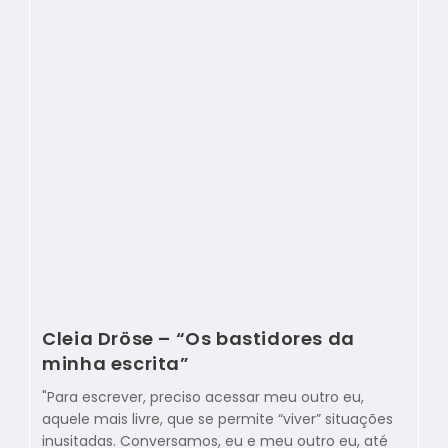
Cleia Dröse – “Os bastidores da
minha escrita”
"Para escrever, preciso acessar meu outro eu,
aquele mais livre, que se permite “viver” situações
inusitadas. Conversamos, eu e meu outro eu, até