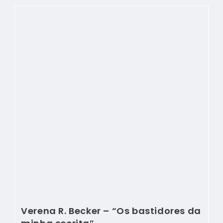
Verena R. Becker – “Os bastidores da