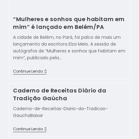
“Mulheres e sonhos que habitam em
mim” é lançado em Belém/PA
A cidade de Belém, no Pará, foi palco de mais um
lançamento da escritora Elza Melo. A sessão de
autógrafos de “Mulheres e sonhos que habitam em
mim”, publicado pela…
Continue Lendo
Caderno de Receitas Diário da
Tradição Gaúcha
Caderno-de-Receitas-Diario-da-Tradicao-
GauchaBaixar
Continue Lendo