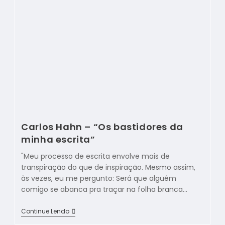
Carlos Hahn – “Os bastidores da
minha escrita”
"Meu processo de escrita envolve mais de
transpiração do que de inspiração. Mesmo assim,
às vezes, eu me pergunto: Será que alguém
comigo se abanca pra traçar na folha branca…
Continue Lendo