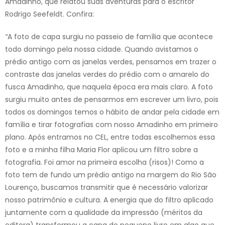
Amadinho, que relatou suas aventuras para o escritor
Rodrigo Seefeldt. Confira:
“
A foto de capa surgiu no passeio de família que acontece
todo domingo pela nossa cidade. Quando avistamos o
prédio antigo com as janelas verdes, pensamos em trazer o
contraste das janelas verdes do prédio com o amarelo do
fusca Amadinho, que naquela época era mais claro. A foto
surgiu muito antes de pensarmos em escrever um livro, pois
todos os domingos temos o hábito de andar pela cidade em
família e tirar fotografias com nosso Amadinho em primeiro
plano. Após entramos no CEL, entre todas escolhemos essa
foto e a minha filha Maria Flor aplicou um filtro sobre a
fotografia. Foi amor na primeira escolha (risos)! Como a
foto tem de fundo um prédio antigo na margem do Rio São
Lourenço, buscamos transmitir que é necessário valorizar
nosso patrimônio e cultura. A energia que do filtro aplicado
juntamente com a qualidade da impressão (méritos da
editora) transformou a capa do pequeno livro em algo que