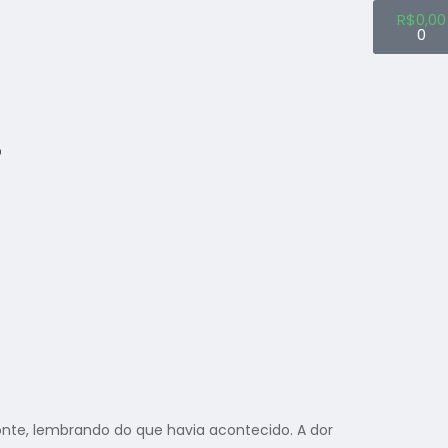
R$
0,00
0
O
e, lembrando do que havia acontecido. A dor