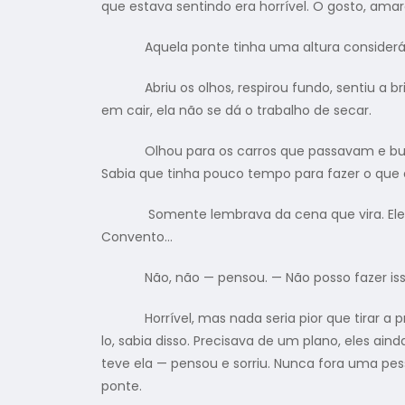
que estava sentindo era horrível. O gosto, ama
Aquela ponte tinha uma altura considerável, 
Abriu os olhos, respirou fundo, sentiu a bri
em cair, ela não se dá o trabalho de secar.
Olhou para os carros que passavam e buzinav
Sabia que tinha pouco tempo para fazer o que
Somente lembrava da cena que vira. Ele com
Convento…
Não, não — pensou. — Não posso fazer isso.
Horrível, mas nada seria pior que tirar a próp
lo, sabia disso. Precisava de um plano, eles ai
teve ela — pensou e sorriu. Nunca fora uma pe
ponte.