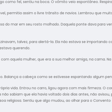
rgo como fel, sentiu na boca. O vômito veio espontâneo. Respir
permitia assim o livre trânsito de navios. Lembrou que muito
sa do mar em seu rosto molhado. Daquela ponte dava para ve
am, talvez, para alertá-la. Ela não estava se importando co
 estava querendo.
 aquela mulher, que era a sua melhor amiga, na cama. Na 
 Balança a cabeça como se estivesse espantando algum pen
ria vida. Entrou no carro, ligou agora com mais firmeza. O co
nda não sabiam que ela havia voltado dois dias antes, não avisou
ssoa religiosa. Sentiu que algo mudou, ao olhar para o Conven