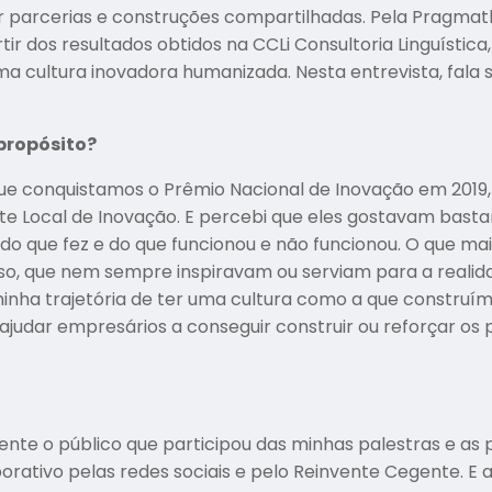
 parcerias e construções compartilhadas. Pela Pragmath
ir dos resultados obtidos na CCLi Consultoria Linguística
cultura inovadora humanizada. Nesta entrevista, fala so
 propósito?
 que conquistamos o Prêmio Nacional de Inovação em 2019
e Local de Inovação. E percebi que eles gostavam bast
 que fez e do que funcionou e não funcionou. O que mais 
o, que nem sempre inspiravam ou serviam para a realid
nha trajetória de ter uma cultura como a que construímos
 ajudar empresários a conseguir construir ou reforçar os
ente o público que participou das minhas palestras e as
rativo pelas redes sociais e pelo Reinvente Cegente. E 