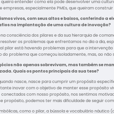
 queira entender como ela pode desenvolver uma cultur
e empresas, especialmente PMEs, que queiram construir o
smos vivos, com seus altos e baixos, conferindo a el
safios na implantação de uma cultura de inovação?
lena consciência dos pilares e da sua hierarquia de coman
esolver os problemas que enfrentamos no dia a dia, esp
ual pilar está havendo problemas para que a intervenção 
o do problema que começou isoladamente, mas, ao não se
negócios não apenas sobrevivam, mas também se mant
da. Quais os pontos principais da sua tese?
 quando nasce, nasce para cumprir um propósito específi
rtante inovar com o objetivo de manter esse propósito v
 conectados com nosso propósito, nos sentimos motivado
e propósito, podemos ter mais dificuldade de seguir com
simbólicas, como o pilar, a bússola e vocabulário náutico 