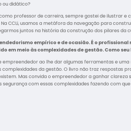
 ou didático?
s, como professor de carreira, sempre gostei de ilustrar e
a CCLi, usamos a metáfora da navegação para construir no
armos juntos na história da construção dos pilares da c
dedorismo empírico e de ocasião. É o profissional 
rdido em meio às complexidades de gestão. Como seu 
esse empreendedor ao lhe dar algumas ferramentas e uma 
s complexidades da gestão. O livro não traz respostas p
istem. Mas convida o empreendedor a ganhar clareza so
s segurança com essas complexidades fazendo com que no