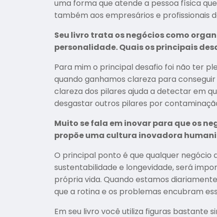
uma forma que atende a pessoa física que
também aos empresários e profissionais d
Seu livro trata os negócios como organi
personalidade. Quais os principais de
Para mim o principal desafio foi não ter p
quando ganhamos clareza para conseguir r
clareza dos pilares ajuda a detectar em q
desgastar outros pilares por contaminaçã
Muito se fala em inovar para que os 
propõe uma cultura inovadora humaniza
O principal ponto é que qualquer negócio
sustentabilidade e longevidade, será impo
própria vida. Quando estamos diariamente
que a rotina e os problemas encubram ess
Em seu livro você utiliza figuras bastante 