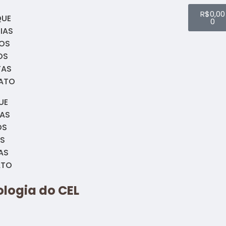
R$
0,00
QUE
0
IAS
OS
OS
TAS
ATO
UE
IAS
OS
S
AS
ATO
tologia do CEL