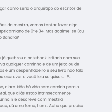
ar como seria o arquétipo do escritor de
ões da mestra, vamos tentar fazer algo
 capricorniano de 0ºe 34. Mas acalme-se (ou
to Sandra?
is já quebrou o notebook irritado com sua
va qualquer caminho e de um jeito ou de
os é um despenhadeiro e seu livro não fala
u escrever e você leia se quiser… P…
e, claro. Não há vida sem comida para o
ntal, que aliás estão intrinsecamente
urino. Ele descreve com mestria
boca, dá uma fome, hum… Acho que preciso