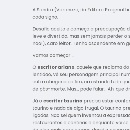
A Sandra (Veroneze, da Editora Pragmatha)
cada signo.
Desafio aceito e começa a preocupação de 
leve e divertido, mas sem jamais perder o 
não!), caro leitor. Tenho ascendente em g
Vamos começar …
O
escritor ariano
, aquele que reclama do 
lentidão, vê seu personagem principal num
outro chegaria ao fim, arrastando tudo que
de pós-morte. Mas… pode falar… Ah, que dro
Já o
escritor taurino
precisa estar confo
taurino e nada de algo frugal. O taurino p
ligadas. Não sei quem inventou a express
restaurantes e cantinas e enquanto vai s
de algo mais para comer, daqui a pouco c