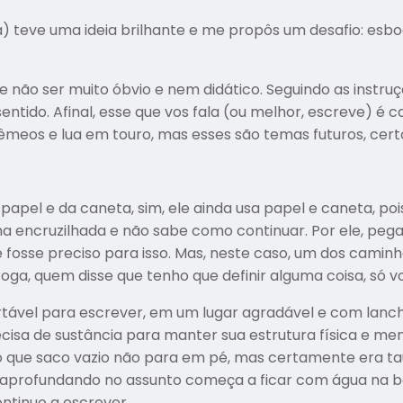
 teve uma ideia brilhante e me propôs um desafio: esboç
não ser muito óbvio e nem didático. Seguindo as instruç
sentido. Afinal, esse que vos fala (ou melhor, escreve) é
êmeos e lua em touro, mas esses são temas futuros, cer
papel e da caneta, sim, ele ainda usa papel e caneta, po
a encruzilhada e não sabe como continuar. Por ele, pega
 fosse preciso para isso. Mas, neste caso, um dos caminh
ga, quem disse que tenho que definir alguma coisa, só vo
rtável para escrever, em um lugar agradável e com lanch
recisa de sustância para manter sua estrutura física e me
ão que saco vazio não para em pé, mas certamente era ta
e aprofundando no assunto começa a ficar com água na 
ontinuo a escrever…