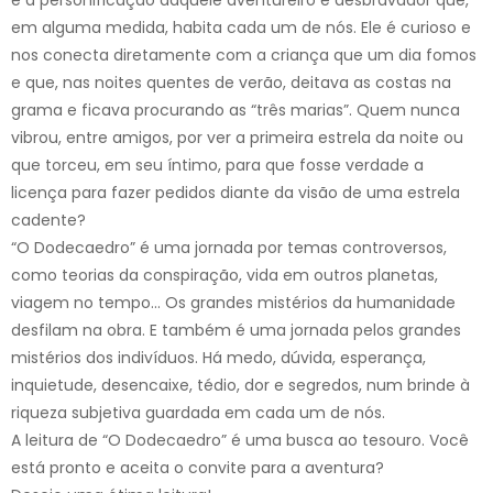
em alguma medida, habita cada um de nós. Ele é curioso e
nos conecta diretamente com a criança que um dia fomos
e que, nas noites quentes de verão, deitava as costas na
grama e ficava procurando as “três marias”. Quem nunca
vibrou, entre amigos, por ver a primeira estrela da noite ou
que torceu, em seu íntimo, para que fosse verdade a
licença para fazer pedidos diante da visão de uma estrela
cadente?
“O Dodecaedro” é uma jornada por temas controversos,
como teorias da conspiração, vida em outros planetas,
viagem no tempo… Os grandes mistérios da humanidade
desfilam na obra. E também é uma jornada pelos grandes
mistérios dos indivíduos. Há medo, dúvida, esperança,
inquietude, desencaixe, tédio, dor e segredos, num brinde à
riqueza subjetiva guardada em cada um de nós.
A leitura de “O Dodecaedro” é uma busca ao tesouro. Você
está pronto e aceita o convite para a aventura?