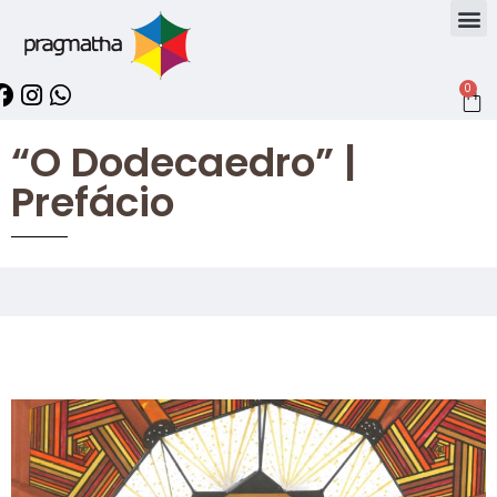
0
“O Dodecaedro” |
Prefácio