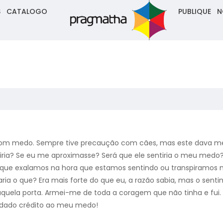
S
CATALOGO
PUBLIQUE
N
om medo. Sempre tive precaução com cães, mas este dava medo
iria? Se eu me aproximasse? Será que ele sentiria o meu medo
 que exalamos na hora que estamos sentindo ou transpiramos 
ria o que? Era mais forte do que eu, a razão sabia, mas o sen
 aquela porta. Armei-me de toda a coragem que não tinha e fu
r dado crédito ao meu medo!