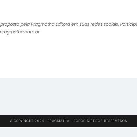
io proposto pela Pragmatha Editora em suas redes sociais. Partic
@pragmatha.com.br
© COPYRIGHT 2024 · PRAGMATHA - TODOS DIREITOS RESERVADOS