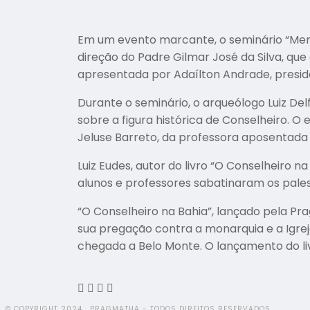
Em um evento marcante, o seminário “Memóri
direção do Padre Gilmar José da Silva, qu
apresentada por Adaílton Andrade, preside
Durante o seminário, o arqueólogo Luiz De
sobre a figura histórica de Conselheiro. O
Jeluse Barreto, da professora aposentada 
Luiz Eudes, autor do livro “O Conselheiro n
alunos e professores sabatinaram os pales
“O Conselheiro na Bahia”, lançado pela Pr
sua pregação contra a monarquia e a Igrej
chegada a Belo Monte. O lançamento do liv
© COPYRIGHT 2024 · PRAGMATHA - TODOS DIREITOS RESERVADOS