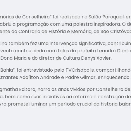
as de Conselheiro” foi realizado no Salão Paroquial, em C
e abriu a programação com uma palestra inspiradora. O de
nte da Confraria de História e Memória, de São Cristóvão
lfino também fez uma intervenção significativa, contrib
 evento contou ainda com falas do prefeito Leandro Dantas
Dona Maria e do diretor de Cultura Denys Xavier.
a Bahia”, foi entrevistado pela TVCrisopolis, compartilhan
trantes Adaílton Andrade e Padre Gilmar, enriquecendo 
agmatha Editora, narra os anos vividos por Conselheiro 
a, bem como suas iniciativas na reforma e construção de
ro promete iluminar um período crucial da história baia