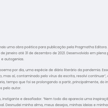
ais uma obra poética para publicação pela Pragmatha Editora.
 de janeiro até 31 de dezembro de 2021. Desenvolvido em plen
 e autogenias.
ema por dia, uma espécie de diário literário da pandemia. Esse
o
, mas aí, contaminado pelo vírus da escrita, resolvi continuar”, 
ria, tempo que foi se prolongando a partir, principalmente, do
 pelo autor.
o, instigante e desafiador. “Nem todo dia aparecia uma inspi
al. Desnudei minha alma, meus desejos, minhas ideias e minhas v