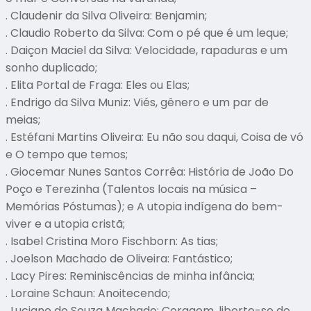
. Claudenir da Silva Oliveira: Benjamin;
. Claudio Roberto da Silva: Com o pé que é um leque;
. Daiçon Maciel da Silva: Velocidade, rapaduras e um
sonho duplicado;
. Elita Portal de Fraga: Eles ou Elas;
. Endrigo da Silva Muniz: Viés, gênero e um par de
meias;
. Estéfani Martins Oliveira: Eu não sou daqui, Coisa de vó
e O tempo que temos;
. Giocemar Nunes Santos Corrêa: História de João Do
Poço e Terezinha (Talentos locais na música –
Memórias Póstumas); e A utopia indígena do bem-
viver e a utopia cristã;
. Isabel Cristina Moro Fischborn: As tias;
. Joelson Machado de Oliveira: Fantástico;
. Lacy Pires: Reminiscências de minha infância;
. Loraine Schaun: Anoitecendo;
. Luciane de Souza Machado: Coragem, liberte-se do