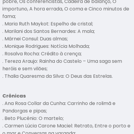
pobre, Os conferencistas, Cadeira de balanço, O
importuno, A hora errada, O coma e Cinco minutos de
fama;
. Maria Ruth Maykot: Espelho de cristal;
. Marilani dos Santos Bernardes: A mala;
. Márnei Consul: Duas almas;
. Monique Rodrigues: Notícia Molhada;
. Rosalva Rocha: Crédito à crença;
. Tereza Araujo: Rainha do Castelo – Uma saga sem
heróis e sem vilões;
. Thalia Quaresma da Silva: O Deus das Estrelas.
Crônicas
. Ana Rosa Collar da Cunha: Carrinho de rolimã e
Pandorgas e pipas;
. Beto Plucênio: O martelo;
. Carmen Lúcia Carone Maciel: Retrato, Entre o porto e
o mar e Conversas na varanda;