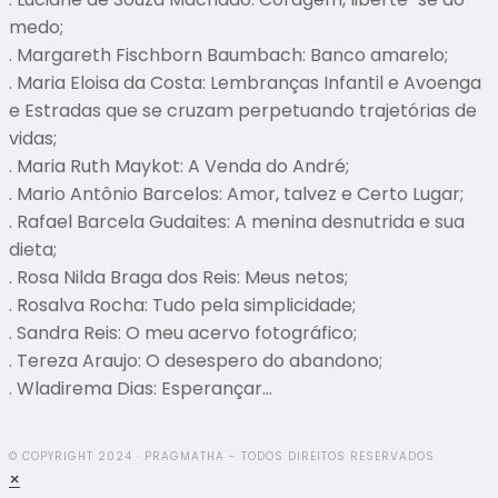
medo;
. Margareth Fischborn Baumbach: Banco amarelo;
. Maria Eloisa da Costa: Lembranças Infantil e Avoenga
e Estradas que se cruzam perpetuando trajetórias de
vidas;
. Maria Ruth Maykot: A Venda do André;
. Mario Antônio Barcelos: Amor, talvez e Certo Lugar;
. Rafael Barcela Gudaites: A menina desnutrida e sua
dieta;
. Rosa Nilda Braga dos Reis: Meus netos;
. Rosalva Rocha: Tudo pela simplicidade;
. Sandra Reis: O meu acervo fotográfico;
. Tereza Araujo: O desespero do abandono;
. Wladirema Dias: Esperançar…
© COPYRIGHT 2024 · PRAGMATHA - TODOS DIREITOS RESERVADOS
×