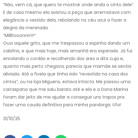
“Não, vem cá, que quero te mostrar onde anda o cinto dele”.
E de casa mesmo ela avistou a peça que arrematava com
elegância o vestido dela, rebolando no céu azul a fazer a
alegria da meninada.
“Millltooonnn!!!”
Ouvi aquele grito, que me trespassou a espinha dando um
calafrio, e que mais hoje, mais amanhã era esperado. Já fui
enrolando o cordão e recolhendo dos ares a dita cuja e,
quanto mais perto chegava, parecia que mamãe se sentia
aliviada. Até a fivela que tinha sido “revestida na casa dos
cintos”, ou na loja Miguens, estava intacta. Me passou uma
carraspana que me saiu barato até e ela e a Dona Marina
foram dar jeito de me ajudar a conseguir uns trapos pra
fazer uma cauda definitiva para minha pandorga. Ufa!
31/10/25