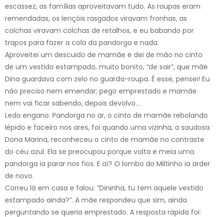
escassez, as famílias aproveitavam tudo. As roupas eram
remendadas, os lençóis rasgados viravam fronhas, as
colchas viravam colchas de retalhos, e eu babando por
trapos para fazer a cola da pandorga e nada.
Aproveitei um descuido de mamãe e dei de mão no cinto
de um vestido estampado, muito bonito, “de sair”, que mãe
Dina guardava com zelo no guarda-roupa. É esse, pensei! Eu
não preciso nem emendar; pego emprestado e mamãe
nem vai ficar sabendo, depois devolvo…
Ledo engano. Pandorga no ar, o cinto de mamãe rebolando
lépido e faceiro nos ares, foi quando uma vizinha, a saudosa
Dona Marina, reconheceu o cinto de mamãe no contraste
do céu azul. Ela se preocupou porque volta e meia uma
pandorga ia parar nos fios. E aí? O lombo do Miltinho ia arder
de novo.
Correu lá em casa e falou: “Dininha, tu tem aquele vestido
estampado ainda?”. A mãe respondeu que sim, ainda
perguntando se queria emprestado. A resposta rápida foi: