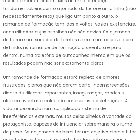
favor, concorda, critica… Mas há uma diferença
fundamental: enquanto a jornada do herói é uma linha (não
necessariamente reta) que liga um ponto a outro, o
romance de formação tem idas e voltas, vazios existenciais,
encruzilhadas cujas escolhas não são óbvias. Se a jornada
do herói é um suceder de tarefas rumo a um objetivo bem
definido, no romance de formação a aventura é para
dentro, numa trajetória de autoconhecimento em que os
resultados podem não ser exatamente claros.
Um romance de formação estará repleto de amores
frustrados, planos que não deram certo, incompreensões
diante de dilemas importantes, inseguranças, medos e
alguma aventura moldando conquistas e celebrações. A
vida se desenrola num complicado sistema de
interferências externas, muitas delas alheias à vontade do
protagonista, capazes de influenciar sobremaneira o rumo
da prosa. Se na jornada do herói ter um objetivo claro e lutar
com todas as forças é preceito fundamental para que a