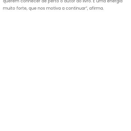
querem conhecer de perto o autor do livro. É uma energia
muito forte, que nos motiva a continuar”, afirma.