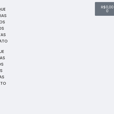
R$
0,00
QUE
0
IAS
OS
OS
TAS
ATO
UE
IAS
OS
S
AS
ATO