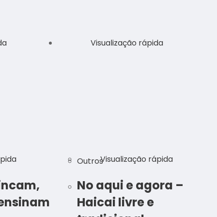
da
Visualização rápida
ápida
Visualização rápida
Outros
incam,
No aqui e agora –
ensinam
Haicai livre e