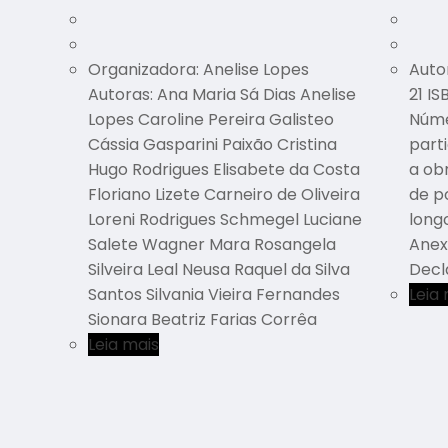
Organizadora: Anelise Lopes
Autor
Autoras: Ana Maria Sá Dias Anelise
21 I
Lopes Caroline Pereira Galisteo
Núme
Cássia Gasparini Paixão Cristina
parti
Hugo Rodrigues Elisabete da Costa
a ob
Floriano Lizete Carneiro de Oliveira
de p
Loreni Rodrigues Schmegel Luciane
long
Salete Wagner Mara Rosangela
Anex
Silveira Leal Neusa Raquel da Silva
Decl
Santos Silvania Vieira Fernandes
Leia
Sionara Beatriz Farias Corrêa
Leia mais