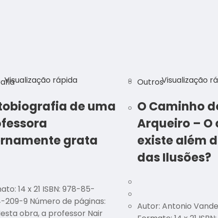
Visualização rápida
Visualização r
afia
Outros
tobiografia de uma
O Caminho d
ofessora
Arqueiro – O
ernamente grata
existe além 
das Ilusões?
to: 14 x 21 ISBN: 978-85-
-209-9 Número de páginas:
Autor: Antonio Vande
Nesta obra, a professor Nair