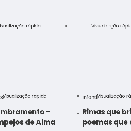
isualização rápida
Visualização rápi
Visualização rápida
Visualização r
os
Infantil
umbramento –
Rimas que br
mpejos de Alma
poemas que 