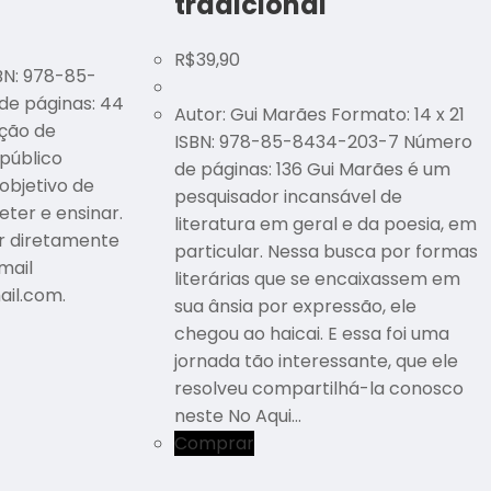
tradicional
R$
39,90
SBN: 978-85-
e páginas: 44
Autor: Gui Marães Formato: 14 x 21
ção de
ISBN: 978-85-8434-203-7 Número
público
de páginas: 136 Gui Marães é um
 objetivo de
pesquisador incansável de
reter e ensinar.
literatura em geral e da poesia, em
r diretamente
particular. Nessa busca por formas
mail
literárias que se encaixassem em
il.com.
sua ânsia por expressão, ele
chegou ao haicai. E essa foi uma
jornada tão interessante, que ele
resolveu compartilhá-la conosco
neste No Aqui…
Comprar