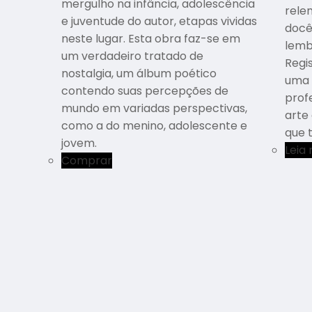
mergulho na infância, adolescência
rele
e juventude do autor, etapas vividas
docê
neste lugar. Esta obra faz-se em
lemb
um verdadeiro tratado de
Regis
nostalgia, um álbum poético
uma 
contendo suas percepções de
prof
mundo em variadas perspectivas,
arte
como a do menino, adolescente e
que 
jovem.
Leia
Comprar