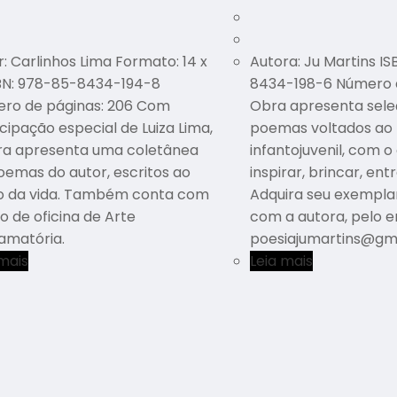
: Carlinhos Lima Formato: 14 x
Autora: Ju Martins I
SBN: 978-85-8434-194-8
8434-198-6 Número d
ro de páginas: 206 Com
Obra apresenta sele
cipação especial de Luiza Lima,
poemas voltados ao 
ra apresenta uma coletânea
infantojuvenil, com o
oemas do autor, escritos ao
inspirar, brincar, ent
o da vida. Também conta com
Adquira seu exempla
o de oficina de Arte
com a autora, pelo e
amatória.
poesiajumartins@gma
 mais
Leia mais