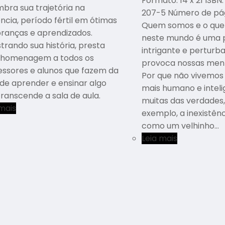
Formato: 14 x 21 ISB
mbra sua trajetória na
207-5 Número de pág
ncia, período fértil em ótimas
Quem somos e o que
ranças e aprendizados.
neste mundo é uma 
trando sua história, presta
intrigante e perturb
homenagem a todos os
provoca nossas ment
essores e alunos que fazem da
Por que não vivemo
 de aprender e ensinar algo
mais humano e inteli
transcende a sala de aula.
muitas das verdades
 mais
exemplo, a inexistên
como um velhinho…
Leia mais