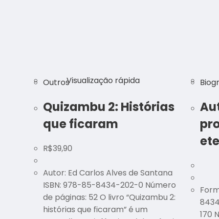
Visualização rápida
Outros
Biogr
Quizambu 2: Histórias
Au
que ficaram
pr
et
R$
39,90
Autor: Ed Carlos Alves de Santana
ISBN: 978-85-8434-202-0 Número
Forma
de páginas: 52 O livro “Quizambu 2:
8434
histórias que ficaram” é um
170 