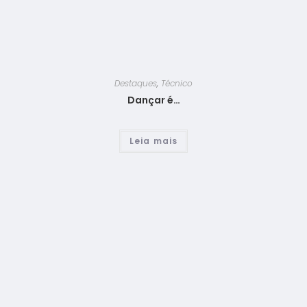
Destaques
,
Técnico
Dançar é…
Leia mais