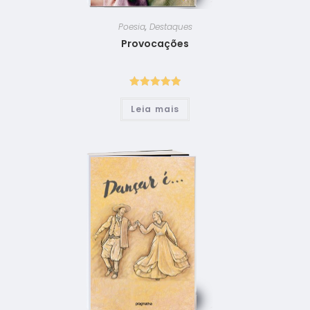
Poesia
,
Destaques
Provocações
Avaliação
Leia mais
5.00
de 5