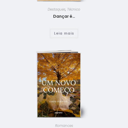
Destaques
,
Técnico
Dançar é…
Leia mais
Romances